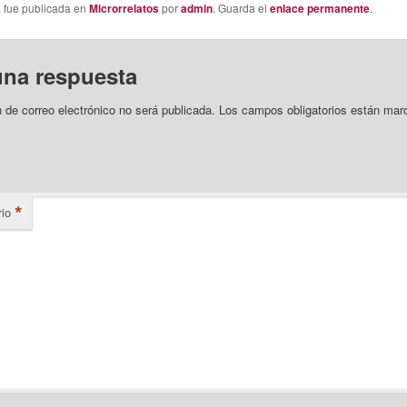
a fue publicada en
Microrrelatos
por
admin
. Guarda el
enlace permanente
.
una respuesta
n de correo electrónico no será publicada.
Los campos obligatorios están mar
*
io