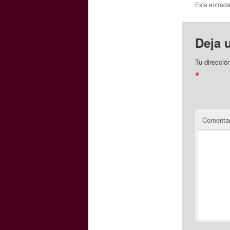
Esta entrad
Deja 
Tu direcció
*
Comentar