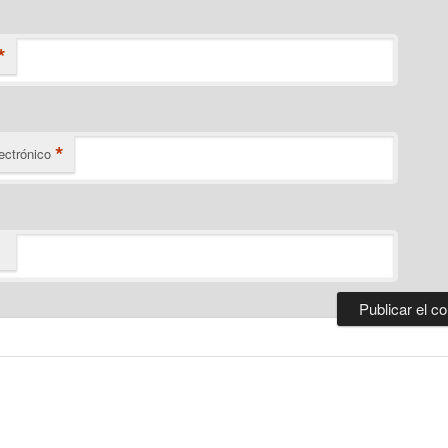
*
*
ectrónico