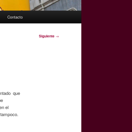
Contacto
Siguiente
→
cantado que
ue
en el
l tampoco.