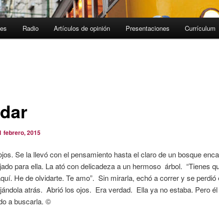
jes
Radio
Artículos de opinión
Presentaciones
Currículum
idar
1 febrero, 2015
ojos. Se la llevó con el pensamiento hasta el claro de un bosque en
jado para ella. La ató con delicadeza a un hermoso árbol. “Tienes q
quí. He de olvidarte. Te amo”. Sin mirarla, echó a correr y se perdió 
ándola atrás. Abrió los ojos. Era verdad. Ella ya no estaba. Pero é
do a buscarla. ©