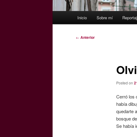
Menú
Inicio
Sobre mí
Reporta
principal
Navegación
←
Anterior
de
entradas
Olv
Posted on
2
Cerró los 
había dibu
quedarte a
bosque dej
Se había i