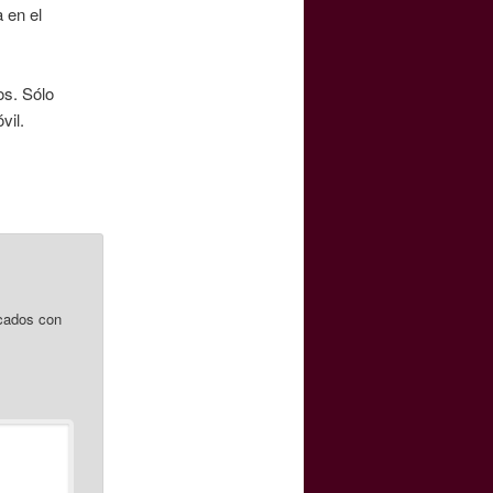
 en el
os. Sólo
vil.
cados con