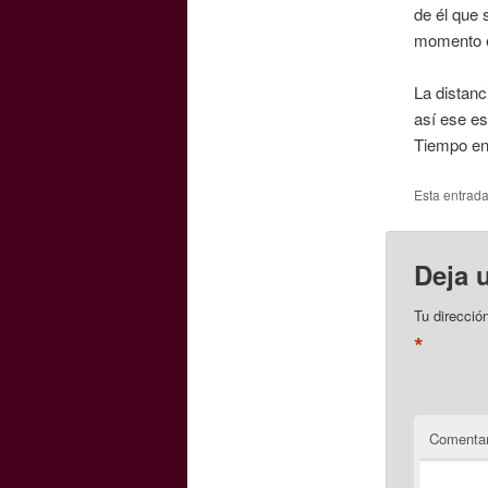
de él que 
momento e
La distanc
así ese es
Tiempo en
Esta entrad
Deja 
Tu direcció
*
Comentar