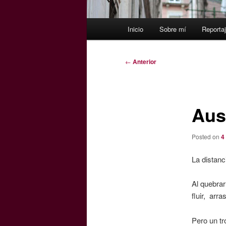
Menú
Inicio
Sobre mí
Reporta
principal
Navegación
←
Anterior
de
entradas
Aus
Posted on
4
La distanc
Al quebrar
fluir, arr
Pero un tr