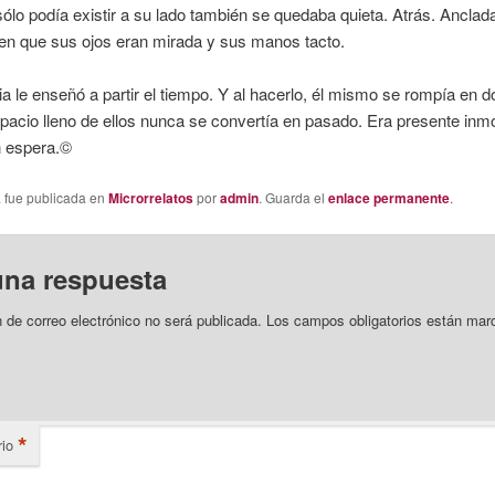
sólo podía existir a su lado también se quedaba quieta. Atrás. Anclada
n que sus ojos eran mirada y sus manos tacto.
ia le enseñó a partir el tiempo. Y al hacerlo, él mismo se rompía en d
pacio lleno de ellos nunca se convertía en pasado. Era presente inmó
 espera.©
a fue publicada en
Microrrelatos
por
admin
. Guarda el
enlace permanente
.
una respuesta
n de correo electrónico no será publicada.
Los campos obligatorios están mar
*
io